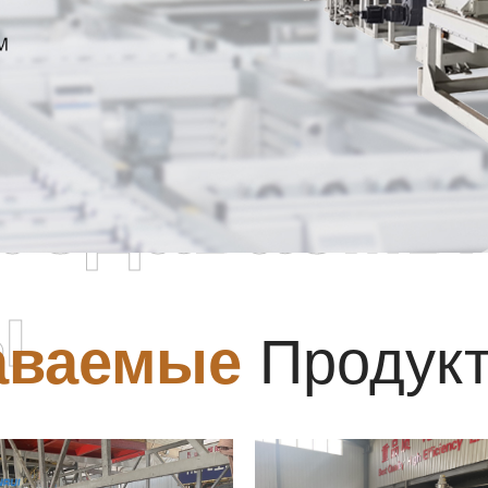
родаваемы
ы
аваемые
Продук