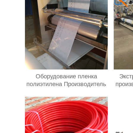
Оборудование пленка
Экст
полиэтилена Производитель
произ
в
руло