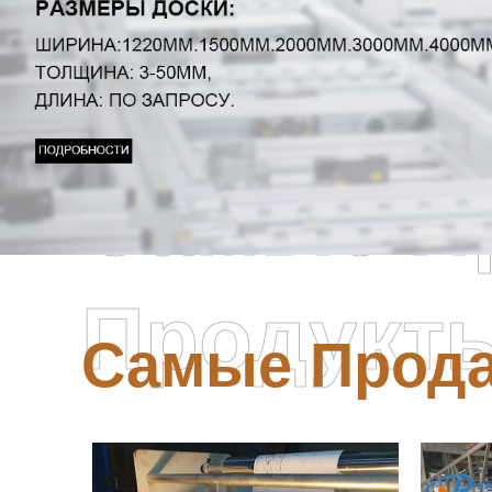
Самые П
Продукт
Самые Прод