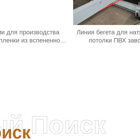
ии для производства
Линия бегета для на
пленки из вспененного
потолки ПВХ зав
олиэтилена завод
Производитель
ый Поиск
иск