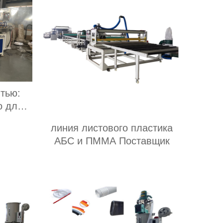
тью:
о для
линия листового пластика
АБС и ПММА Поставщик