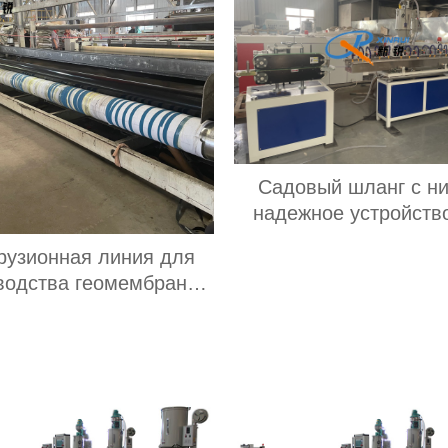
Садовый шланг с ни
надежное устройств
полива.
рузионная линия для
водства геомембраны/
одонепроницаемой
нной полиэтиленовой
пленки