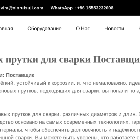
：
vira@xinruisuji.com
WhatsApp：
+86 15553232608
авная
Оборудование
О Нас
Новости
 прутки для сварки Поставщ
и: Поставщик
гкий, устойчивый к коррозии, и, что немаловажно, иде
новых прутков, подходящих для сварки, вы попали по 
ы
ых прутков для сварки, различных диаметров и длин. 
одство основано на самых современных технологиях, г
ериалы, чтобы обеспечить долговечность и надёжност
ешной сварки. Вы можете быть уверены, что работаете 