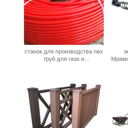
станок для производства пвх
э
труб для газо и
Мрамо
водоснабжения
Производитель завод