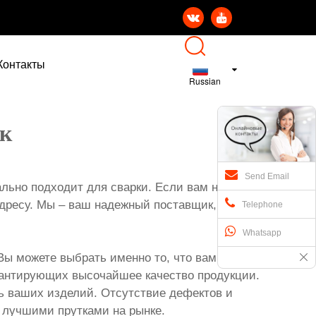


Контакты
Russian
ик
Send Email
ально подходит для сварки. Если вам нужна
адресу. Мы – ваш надежный поставщик,
Telephone
Whatsapp
Вы можете выбрать именно то, что вам нужно
арантирующих высочайшее качество продукции.
ь ваших изделий. Отсутствие дефектов и
с лучшими прутками на рынке.