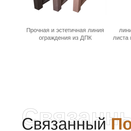
Прочная и эстетичная линия
лин
ограждения из ДПК
листа 
п
Связанн
Связанный
По