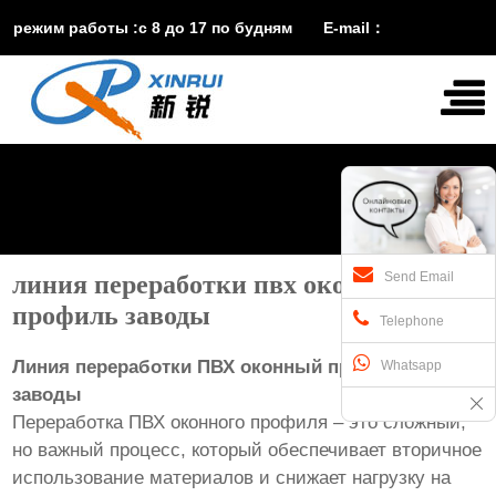
режим работы :с 8 до 17 по будням E-mail：
vira@xinruisuji.com
WhatsApp：
+86


15553232608
Send Email
линия переработки пвх оконный
профиль заводы
Telephone
Линия переработки ПВХ оконный профиль:
Whatsapp
заводы
Переработка ПВХ оконного профиля – это сложный,
но важный процесс, который обеспечивает вторичное
использование материалов и снижает нагрузку на