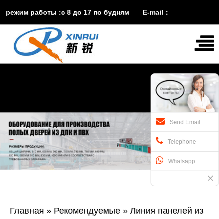
режим работы :с 8 до 17 по будням E-mail：
vira@xinruisuji.com
WhatsApp：
+86


15553232608
Send Email
Telephone
Whatsapp
Главная
»
Рекомендуемые
»
Линия панелей из