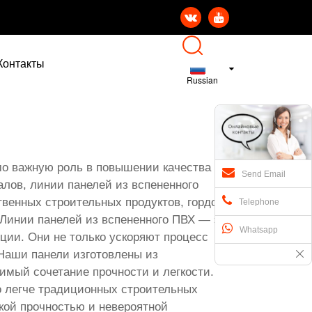


Контакты
Russian
о важную роль в повышении качества
Send Email
лов, линии панелей из вспененного
твенных строительных продуктов, гордо
Telephone
 Линии панелей из вспененного ПВХ — это
Whatsapp
ции. Они не только ускоряют процесс
 Наши панели изготовлены из
имый сочетание прочности и легкости.
о легче традиционных строительных
окой прочностью и невероятной