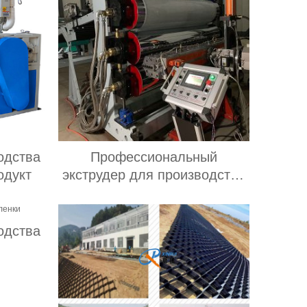
одства
Профессиональный
одукт
экструдер для производства
ПЭТ пленки
одства