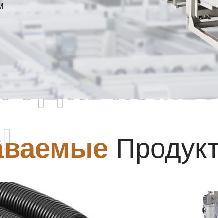
родаваемы
ы
аваемые
Продук