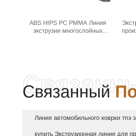
ABS HIPS PC PMMA Линия
Экст
экструзии многослойных
прои
листов и плит Производитель
Связанн
Связанный
По
Линия автомобильного коврки тпэ 
купить Экструзионная линия для п