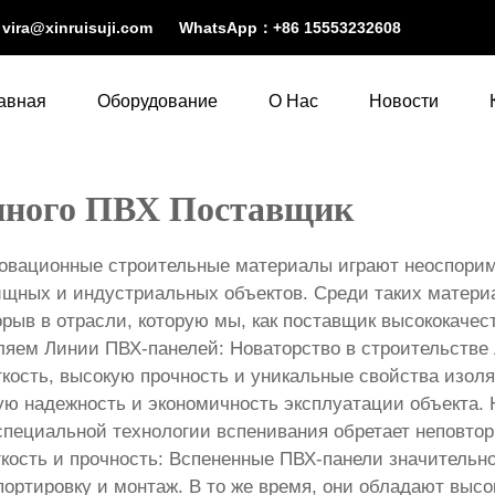
：
vira@xinruisuji.com
WhatsApp：
+86 15553232608
авная
Оборудование
О Нас
Новости
енного ПВХ Поставщик
овационные строительные материалы играют неоспорим
щных и индустриальных объектов. Среди таких материа
ыв в отрасли, которую мы, как поставщик высококачес
ляем Линии ПВХ-панелей: Новаторство в строительстве
гкость, высокую прочность и уникальные свойства изоля
ую надежность и экономичность эксплуатации объекта.
специальной технологии вспенивания обретает неповтор
кость и прочность: Вспененные ПВХ-панели значительн
портировку и монтаж. В то же время, они обладают выс