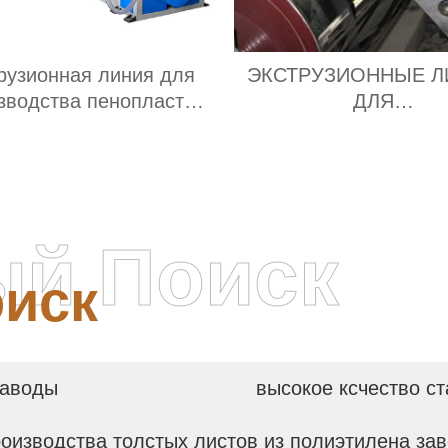
рузионная линия для
ЭКСТРУЗИОННЫЕ Л
зводства пенопласта
ДЛЯ
PVC WPC завод
ТЕРМОФОРМОВОЧ
ЛИСТОВ ИЗ ПЭ за
ый Поиск
иск
заводы
высокое ксчество ст
роизводства толстых листов из полиэтилена за