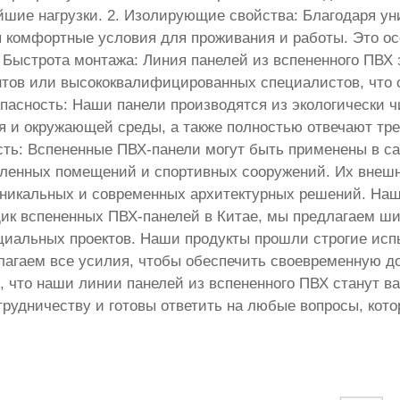
шие нагрузки. 2. Изолирующие свойства: Благодаря уни
я комфортные условия для проживания и работы. Это о
. Быстрота монтажа: Линия панелей из вспененного ПВХ 
нтов или высококвалифицированных специалистов, что 
опасность: Наши панели производятся из экологически 
я и окружающей среды, а также полностью отвечают тр
ость: Вспененные ПВХ-панели могут быть применены в с
енных помещений и спортивных сооружений. Их внешни
уникальных и современных архитектурных решений. На
ик вспененных ПВХ-панелей в Китае, мы предлагаем шир
циальных проектов. Наши продукты прошли строгие исп
агаем все усилия, чтобы обеспечить своевременную дос
, что наши линии панелей из вспененного ПВХ станут 
трудничеству и готовы ответить на любые вопросы, кото