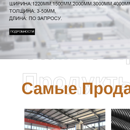
Самые П
Продукт
Самые Прод