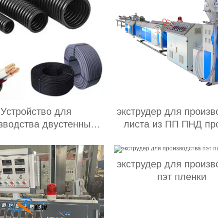
Устройство для
экструдер для произв
зводства двустенных
листа из ПП ПНД пр
ированных труб завод
экструдер для произв
пэт пленки