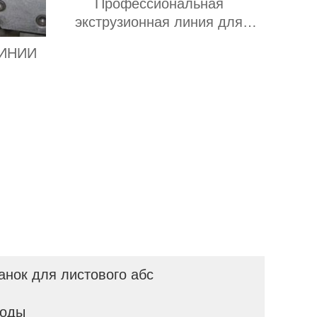
Профессиональная
экструзионная линия для
сотового листа из ПП
ИНИИ
НЫХ
вод
анок для листового абс
воды