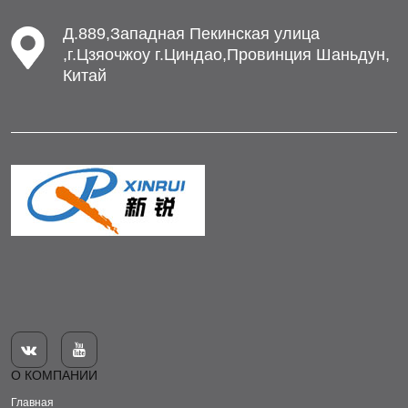
Д.889,Западная Пекинская улица
,г.Цзяочжоу г.Циндао,Провинция Шаньдун,
Китай


О КОМПАНИИ
Главная