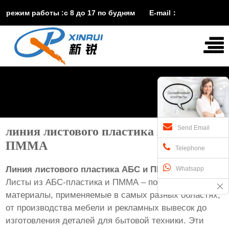
режим работы :с 8 до 17 по будням E-mail：
vira@xinruisuji.com
WhatsApp：
+86


15553232608
Send Email
линия листового пластика АБС и
ПММА
Telephone
Линия листового пластика АБС и ПММА
Whatsapp
Листы из АБС-пластика и ПММА – популярные
материалы, применяемые в самых разных областях,
от производства мебели и рекламных вывесок до
изготовления деталей для бытовой техники. Эти