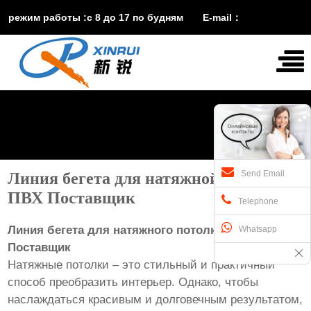
режим работы :с 8 до 17 по будням E-mail：
vira@xinruisuji.com
WhatsApp：
+86


15553232608
Send Email
Линия бегета для натяжной потолки
ПВХ Поставщик
Telephone
Линия бегета для натяжного потолка ПВХ:
Whatsapp
Поставщик
Натяжные потолки – это стильный и практичный
способ преобразить интерьер. Однако, чтобы
наслаждаться красивым и долговечным результатом,