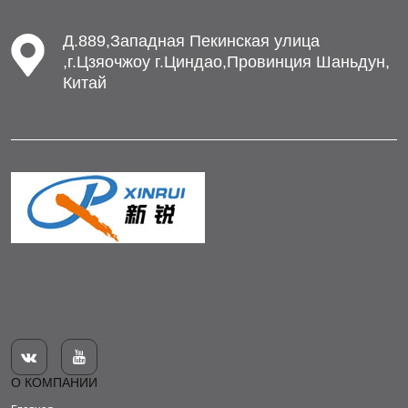
Д.889,Западная Пекинская улица
,г.Цзяочжоу г.Циндао,Провинция Шаньдун,
Китай


О КОМПАНИИ