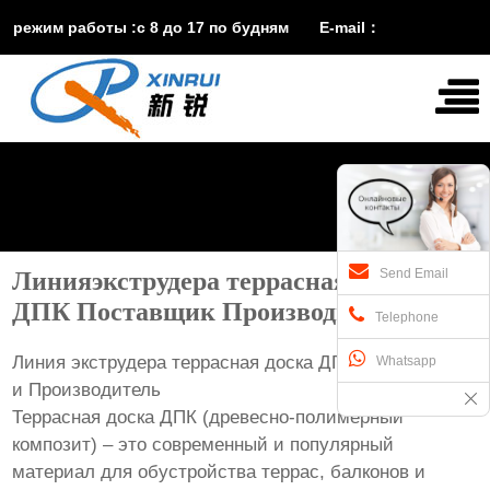
режим работы :с 8 до 17 по будням E-mail：
vira@xinruisuji.com
WhatsApp：
+86


15553232608
Send Email
Линияэкструдера террасная доска
ДПК Поставщик Производитель
Telephone
Линия экструдера террасная доска ДПК: Поставщик
Whatsapp
и Производитель
Террасная доска ДПК (древесно-полимерный
композит) – это современный и популярный
материал для обустройства террас, балконов и