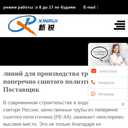
режим работы :с 8 до 17 по будням E-mail：
vira@xinruisuji.com
WhatsApp：
+86


15553232608
Send Email
линий для производства труб из
поперечно сшитого полиэтилена pe xa
Telephone
Поставщик
Whatsapp
В современном строительстве и водопроводном
секторе России, качественные трубы из поперечно
сшитого полиэтилена (PE-XA) занимают неоспоримо
высокое место. Это не только благодаря их