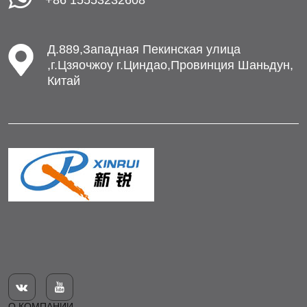
+86 15553232608
Д.889,Западная Пекинская улица
,г.Цзяочжоу г.Циндао,Провинция Шаньдун,
Китай


О КОМПАНИИ