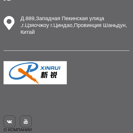
Д.889,Западная Пекинская улица
,г.Цзяочжоу г.Циндао,Провинция Шаньдун,
Китай


О КОМПАНИИ