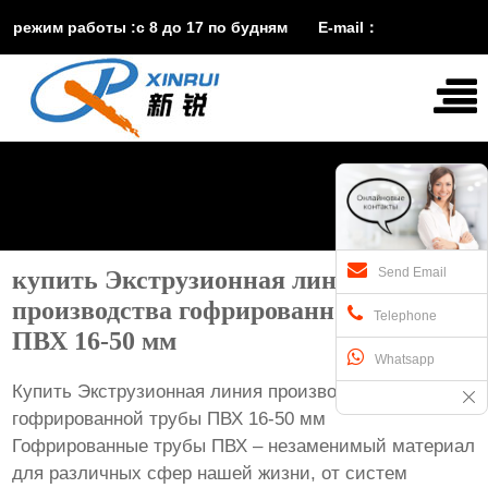
режим работы :с 8 до 17 по будням E-mail：
vira@xinruisuji.com
WhatsApp：
+86


15553232608
Send Email
купить Экструзионная линия
производства гофрированной трубы
Telephone
ПВХ 16-50 мм
Whatsapp
Купить Экструзионная линия производства
гофрированной трубы ПВХ 16-50 мм
Гофрированные трубы ПВХ – незаменимый материал
для различных сфер нашей жизни, от систем