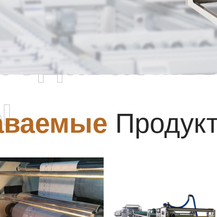
родаваемы
ы
аваемые
Продук