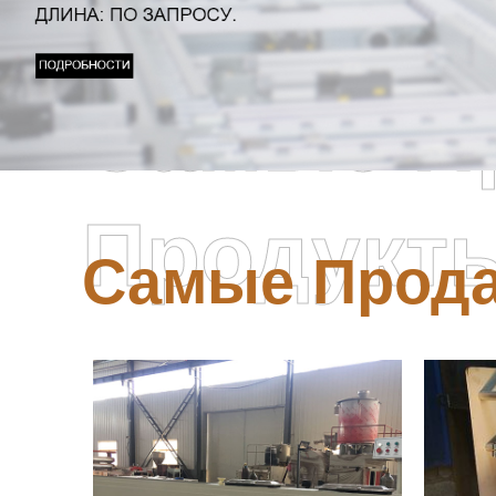
Самые П
Продукт
Самые Прод