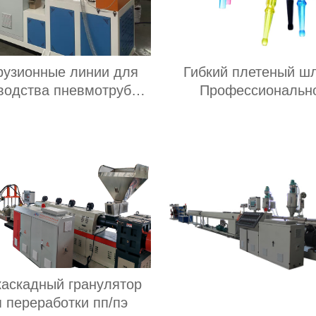
рузионные линии для
Гибкий плетеный шл
водства пневмотрубки
Профессиональн
из полиуретана
оборудование
каскадный гранулятор
 переработки пп/пэ