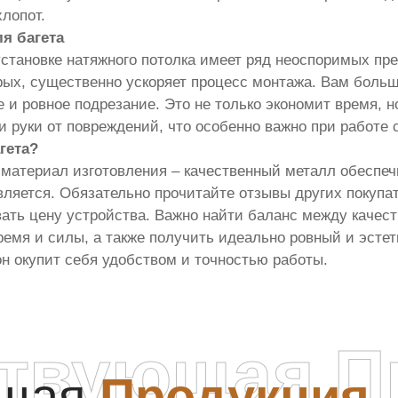
лопот.
я багета
становке натяжного потолка имеет ряд неоспоримых пре
торых, существенно ускоряет процесс монтажа. Вам боль
е и ровное подрезание. Это не только экономит время,
и руки от повреждений, что особенно важно при работе
гета?
материал изготовления – качественный металл обеспеч
авляется. Обязательно прочитайте отзывы других покупа
ывать цену устройства. Важно найти баланс между каче
емя и силы, а также получить идеально ровный и эстет
он окупит себя удобством и точностью работы.
ствующая П
ющая
Продукция