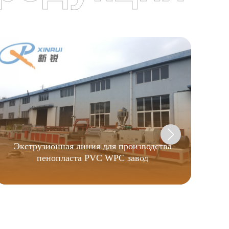
Экструзионная линия для производства
пенопласта PVC WPC завод
экс