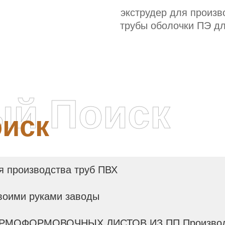
экструдер для производства
трубы оболочки ПЭ д
Поставщик
ый Поиск
иск
я производства труб ПВХ
своими руками заводы
РМОФОРМОВОЧНЫХ ЛИСТОВ ИЗ ПП Производ