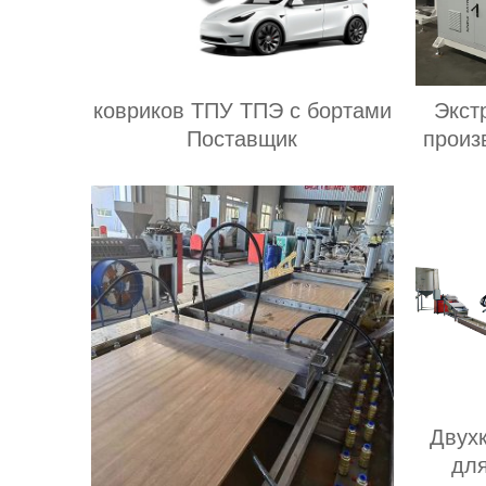
ковриков ТПУ ТПЭ с бортами
Экст
Поставщик
произ
Двух
для