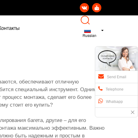


Контакты
Russian
Send Email
иваются, обеспечивают отличную
обится специальный инструмент. Одним из
Telephone
 процесс монтажа, сделает его более
Whatsapp
ему стоит его купить?
ирования багета, другие – для его
 монтажа максимально эффективным. Важно
должно быть надежным и простым в