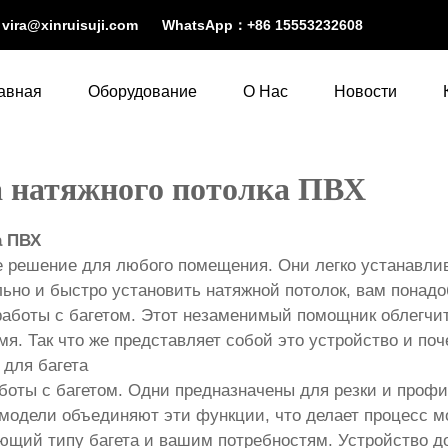
：
vira@xinruisuji.com
WhatsApp：
+86 15553232608
авная
Оборудование
О Нас
Новости
а натяжного потолка ПВХ
а ПВХ
ое решение для любого помещения. Они легко устанавл
льно и быстро установить натяжной потолок, вам понад
работы с багетом. Этот незаменимый помощник облегчит
мя. Так что же представляет собой это устройство и поч
 для багета
боты с багетом. Одни предназначены для резки и профил
ые модели объединяют эти функции, что делает процесс
ующий типу багета и вашим потребностям. Устройство 