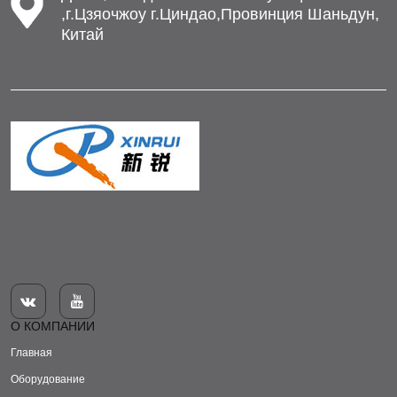
,г.Цзяочжоу г.Циндао,Провинция Шаньдун,
Китай


О КОМПАНИИ
Главная
Оборудование