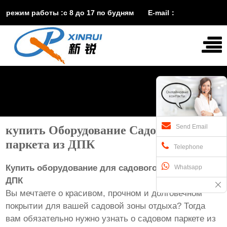
режим работы :с 8 до 17 по будням E-mail：
vira@xinruisuji.com
WhatsApp：
+86


15553232608
Send Email
купить Оборудование Садового
паркета из ДПК
Telephone
Купить оборудование для садового паркета из
Whatsapp
ДПК
Вы мечтаете о красивом, прочном и долговечном
покрытии для вашей садовой зоны отдыха? Тогда
вам обязательно нужно узнать о садовом паркете из