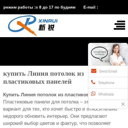
режим работы :с 8 до 17 по будням E-mail：
vira@xinruisuji.com
WhatsApp：
+86


15553232608
Send Email
купить Линия потолок из
пластиковых панелей
Telephone
Купить Линия потолок из пластиковых панелей
Whatsapp
Пластиковые панели для потолка – это отличный
вариант для тех, кто хочет быстро и относительно
недорого обновить интерьер. Они предлагают
широкий выбор цветов и фактур, что позволяет