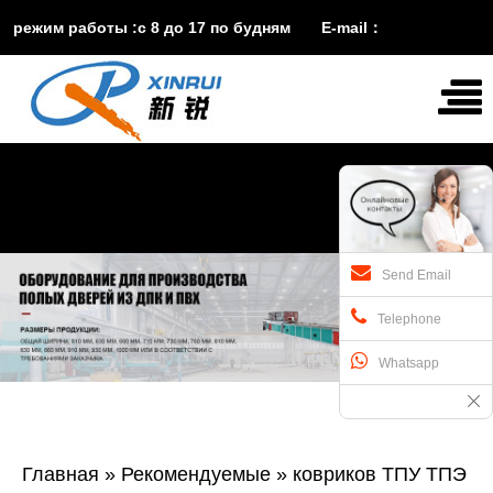
режим работы :с 8 до 17 по будням E-mail：
vira@xinruisuji.com
WhatsApp：
+86


15553232608
Send Email
Telephone
Whatsapp
Главная
»
Рекомендуемые
»
ковриков ТПУ ТПЭ