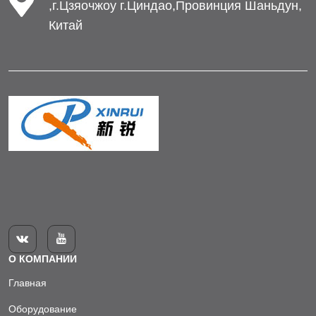
,г.Цзяочжоу г.Циндао,Провинция Шаньдун,
Китай


О КОМПАНИИ
Главная
Оборудование