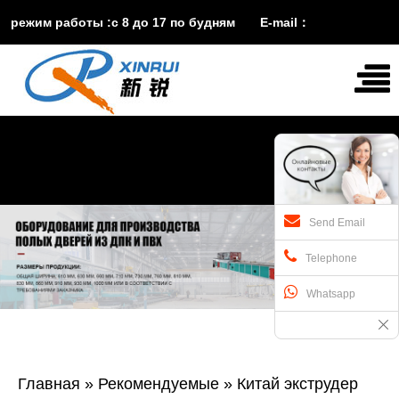
режим работы :с 8 до 17 по будням E-mail：
vira@xinruisuji.com
WhatsApp：
+86


15553232608
Send Email
Telephone
Whatsapp
Главная
»
Рекомендуемые
»
Китай экструдер