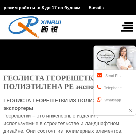
режим работы :с 8 до 17 по будням E-mail：
vira@xinruisuji.com
WhatsApp：
+86


15553232608
Send Email
ГЕОЛИСТА ГЕОРЕШЕТКИ ИЗ
ПОЛИЭТИЛЕНА PE экспортеры
Telephone
ГЕОЛИСТА ГЕОРЕШЕТКИ ИЗ ПОЛИЭТИЛЕНА PE
Whatsapp
экспортеры
Георешетки – это инженерные изделия,
используемые в строительстве и ландшафтном
дизайне. Они состоят из полимерных элементов,