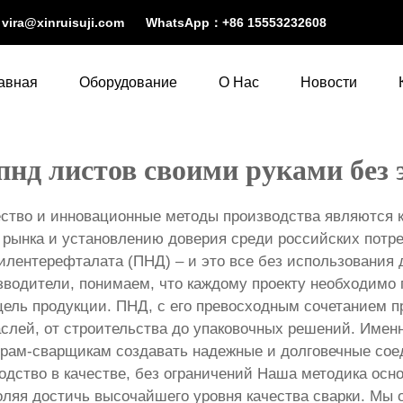
：
vira@xinruisuji.com
WhatsApp：
+86 15553232608
авная
Оборудование
О Нас
Новости
пнд листов своими руками без 
ество и инновационные методы производства являются 
 рынка и установлению доверия среди российских потре
илентерефталата (ПНД) – и это все без использования 
изводители, понимаем, что каждому проекту необходим
ель продукции. ПНД, с его превосходным сочетанием пр
слей, от строительства до упаковочных решений. Имен
рам-сварщикам создавать надежные и долговечные соед
дство в качестве, без ограничений Наша методика осн
оляя достичь высочайшего уровня качества сварки. Мы