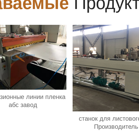
аваемые
Продук
узионные линии пленка
абс завод
станок для листовог
Производитель