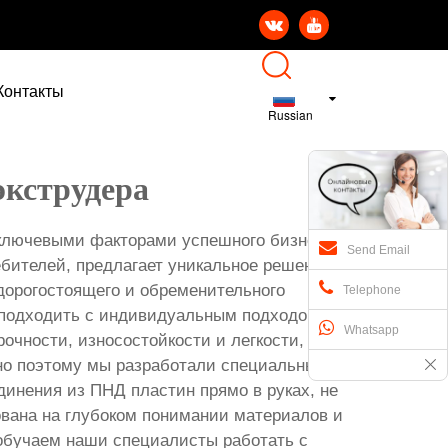


Контакты
Russian
экструдера
ключевыми факторами успешного бизнеса.
Send Email
бителей, предлагает уникальное решение для
дорогостоящего и обременительного
Telephone
о подходить с индивидуальным подходом,
Whatsapp
очности, износостойкости и легкости,
но поэтому мы разработали специальный
инения из ПНД пластин прямо в руках, не
ована на глубоком понимании материалов и
 обучаем наши специалисты работать с