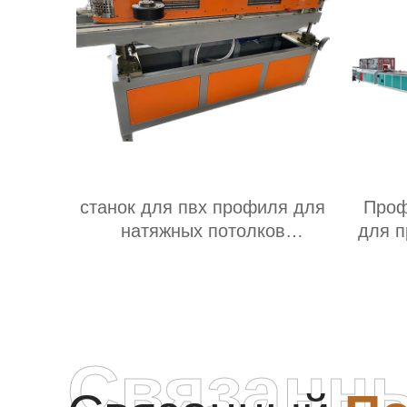
станок для пвх профиля для
Проф
натяжных потолков
для п
Производитель
лис
Связанн