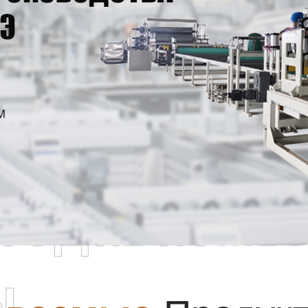
родаваемы
ы