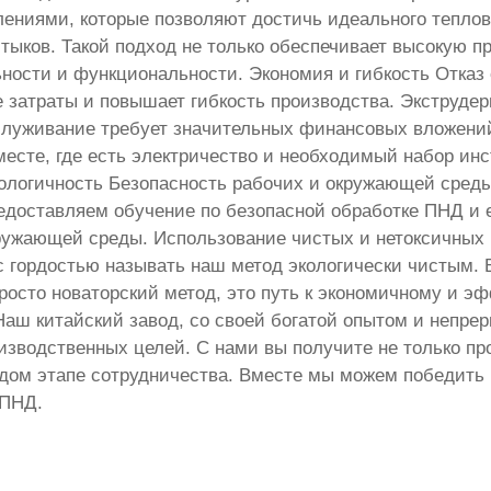
ениями, которые позволяют достичь идеального теплов
тыков. Такой подход не только обеспечивает высокую п
ьности и функциональности. Экономия и гибкость Отказ 
е затраты и повышает гибкость производства. Экструд
бслуживание требует значительных финансовых вложений 
есте, где есть электричество и необходимый набор инст
кологичность Безопасность рабочих и окружающей среды
оставляем обучение по безопасной обработке ПНД и его
ружающей среды. Использование чистых и нетоксичных 
 гордостью называть наш метод экологически чистым. 
просто новаторский метод, это путь к экономичному и э
Наш китайский завод, со своей богатой опытом и непре
зводственных целей. С нами вы получите не только пр
дом этапе сотрудничества. Вместе мы можем победить в
 ПНД.