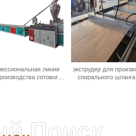
ессиональная линия
экструдер для произв
роизводства сотового
спирального шланг
та из полипропилена
ый Поиск