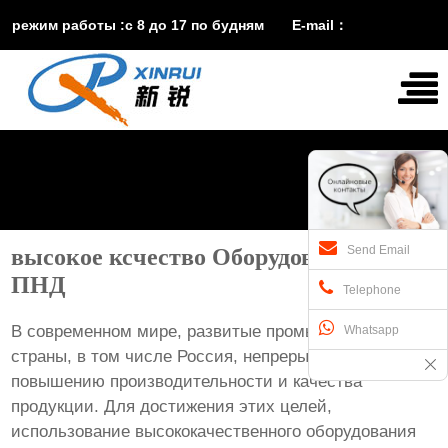
режим работы :с 8 до 17 по будням E-mail：
vira@xinruisuji.com
WhatsApp：
+86


15553232608
Send Email
высокое ксчество Оборудование труб
ПНД
Telephone
В современном мире, развитые промышленные
Whatsapp
страны, в том числе Россия, непрерывно стремятся к
повышению производительности и качества
продукции. Для достижения этих целей,
использование высококачественного оборудования