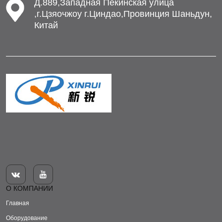
Д.889,Западная Пекинская улица
,г.Цзяочжоу г.Циндао,Провинция Шаньдун,
Китай


О КОМПАНИИ
Главная
Оборудование