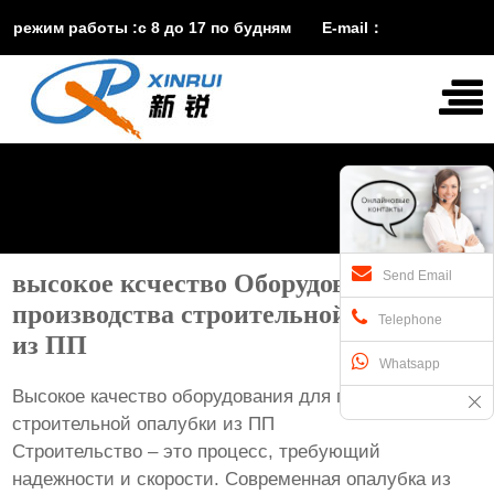
режим работы :с 8 до 17 по будням E-mail：
vira@xinruisuji.com
WhatsApp：
+86


15553232608
Send Email
высокое ксчество Оборудование для
производства строительной опалубки
Telephone
из ПП
Whatsapp
Высокое качество оборудования для производства
строительной опалубки из ПП
Строительство – это процесс, требующий
надежности и скорости. Современная опалубка из